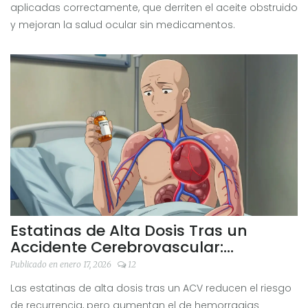
aplicadas correctamente, que derriten el aceite obstruido
y mejoran la salud ocular sin medicamentos.
Estatinas de Alta Dosis Tras un
Accidente Cerebrovascular:
Beneficios y Efectos Secundarios
Publicado en enero 17, 2026
12
Las estatinas de alta dosis tras un ACV reducen el riesgo
de recurrencia, pero aumentan el de hemorragias