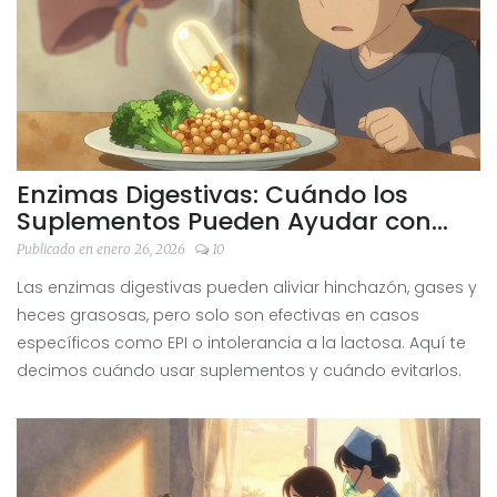
Enzimas Digestivas: Cuándo los
Suplementos Pueden Ayudar con
Síntomas Gastrointestinales
Publicado en enero 26, 2026
10
Las enzimas digestivas pueden aliviar hinchazón, gases y
heces grasosas, pero solo son efectivas en casos
específicos como EPI o intolerancia a la lactosa. Aquí te
decimos cuándo usar suplementos y cuándo evitarlos.