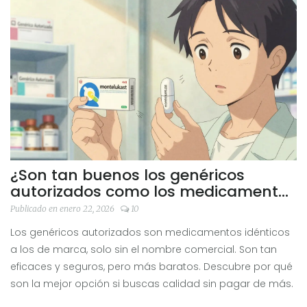
convencionales.
¿Son tan buenos los genéricos
autorizados como los medicamentos
de marca?
Publicado en enero 22, 2026
10
Los genéricos autorizados son medicamentos idénticos
a los de marca, solo sin el nombre comercial. Son tan
eficaces y seguros, pero más baratos. Descubre por qué
son la mejor opción si buscas calidad sin pagar de más.