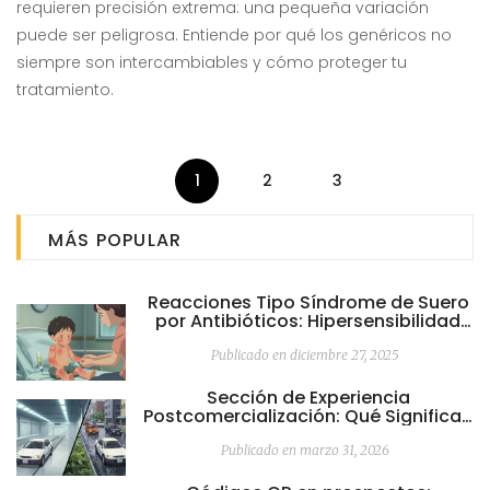
requieren precisión extrema: una pequeña variación
puede ser peligrosa. Entiende por qué los genéricos no
siempre son intercambiables y cómo proteger tu
tratamiento.
1
2
3
MÁS POPULAR
Reacciones Tipo Síndrome de Suero
por Antibióticos: Hipersensibilidad
Retrasada
Publicado en diciembre 27, 2025
Sección de Experiencia
Postcomercialización: Qué Significan
Estos Efectos Secundarios en el
Etiquetado
Publicado en marzo 31, 2026