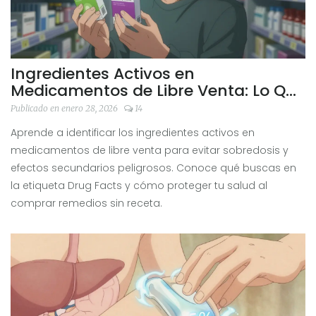
Ingredientes Activos en
Medicamentos de Libre Venta: Lo Que
Debes Saber Como Comprador
Publicado en enero 28, 2026
14
Aprende a identificar los ingredientes activos en
medicamentos de libre venta para evitar sobredosis y
efectos secundarios peligrosos. Conoce qué buscas en
la etiqueta Drug Facts y cómo proteger tu salud al
comprar remedios sin receta.