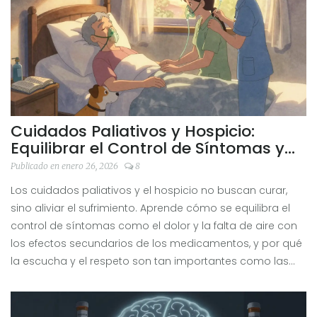
Cuidados Paliativos y Hospicio:
Equilibrar el Control de Síntomas y
los Efectos Secundarios
Publicado en enero 26, 2026
8
Los cuidados paliativos y el hospicio no buscan curar,
sino aliviar el sufrimiento. Aprende cómo se equilibra el
control de síntomas como el dolor y la falta de aire con
los efectos secundarios de los medicamentos, y por qué
la escucha y el respeto son tan importantes como las
pastillas.