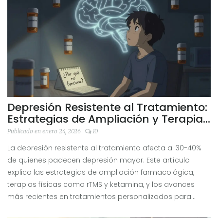
Depresión Resistente al Tratamiento:
Estrategias de Ampliación y Terapias
Avanzadas
Publicado en enero 24, 2026
10
La depresión resistente al tratamiento afecta al 30-40%
de quienes padecen depresión mayor. Este artículo
explica las estrategias de ampliación farmacológica,
terapias físicas como rTMS y ketamina, y los avances
más recientes en tratamientos personalizados para
quienes no responden a los antidepresivos