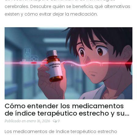
cerebrales. Descubre quién se beneficia, qué alternativas
existen y cómo evitar dejar la medicación.
Cómo entender los medicamentos
de índice terapéutico estrecho y sus
genéricos
Publicado en enero 16, 2026
9
Los medicamentos de índice terapéutico estrecho