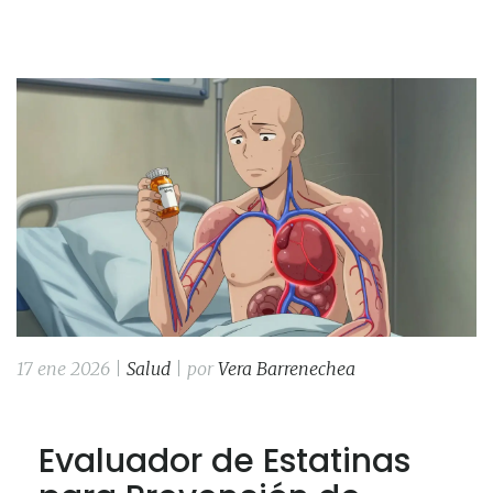
17 ene 2026 |
Salud
| por
Vera Barrenechea
Evaluador de Estatinas