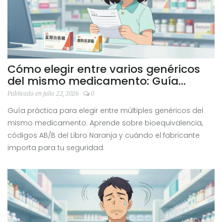
Cómo elegir entre varios genéricos
del mismo medicamento: Guía
práctica de bioequivalencia y
Publicado en julio 22, 2026
0
seguridad
Guía práctica para elegir entre múltiples genéricos del
mismo medicamento. Aprende sobre bioequivalencia,
códigos AB/B del Libro Naranja y cuándo el fabricante
importa para tu seguridad.