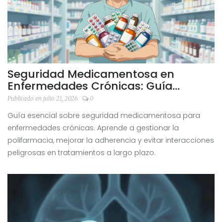
Seguridad Medicamentosa en
Enfermedades Crónicas: Guía
Práctica para el Uso Prolongado
Publicado en julio 21, 2026
0
Guía esencial sobre seguridad medicamentosa para
enfermedades crónicas. Aprende a gestionar la
polifarmacia, mejorar la adherencia y evitar interacciones
peligrosas en tratamientos a largo plazo.