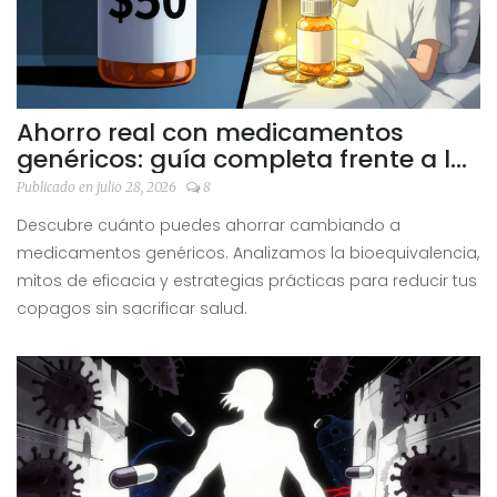
Ahorro real con medicamentos
genéricos: guía completa frente a los
de marca
Publicado en julio 28, 2026
8
Descubre cuánto puedes ahorrar cambiando a
medicamentos genéricos. Analizamos la bioequivalencia,
mitos de eficacia y estrategias prácticas para reducir tus
copagos sin sacrificar salud.