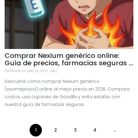
Comprar Nexium genérico online:
Guía de precios, farmacias seguras y
consejos para ahorrar en 2026
Publicado en julio 14, 2026
0
Descubre cómo comprar Nexium genérico
(esomeprazol) online al mejor precio en 2026. Compara
costos, usa cupones de GoodRx y evita estafas con
nuestra guía de farmacias seguras.
1
2
3
4
…