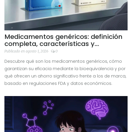
Medicamentos genéricos: definición
completa, características y
diferencias con los de marca
Publicado en agosto 1, 2026
0
Descubre qué son los medicamentos genéricos, cómo
garantizan su eficacia mediante la bioequivalencia y por
qué ofrecen un ahorro significativo frente a los de marca,
basado en regulaciones FDA y datos económicos.