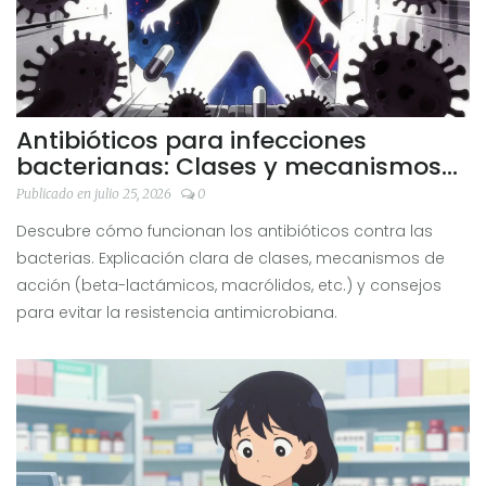
Antibióticos para infecciones
bacterianas: Clases y mecanismos
de acción
Publicado en julio 25, 2026
0
Descubre cómo funcionan los antibióticos contra las
bacterias. Explicación clara de clases, mecanismos de
acción (beta-lactámicos, macrólidos, etc.) y consejos
para evitar la resistencia antimicrobiana.