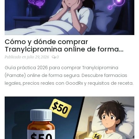
Cómo y dónde comprar
Tranylcipromina online de forma
segura en 2026
Publicado en julio 29, 2026
0
Guía práctica 2026 para comprar Tranylcipromina
(Parnate) online de forma segura. Descubre farmacias
legales, precios reales con GoodRx y requisitos de receta.