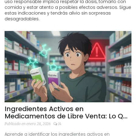
uso responsable implica respetar la dosis, tomarlo con
comida y estar atento a posibles efectos adversos. Sigue
estas indicaciones y tendrás alivio sin sorpresas
desagradables.
Ingredientes Activos en
Medicamentos de Libre Venta: Lo Que
Debes Saber Como Comprador
Publicado en enero 28, 2026
14
Aprende a identificar los ingredientes activos en