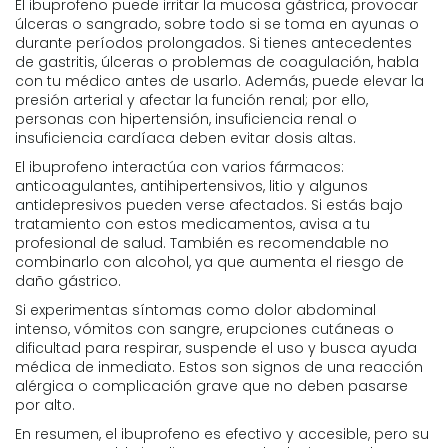
El ibuprofeno puede irritar la mucosa gástrica, provocar
úlceras o sangrado, sobre todo si se toma en ayunas o
durante períodos prolongados. Si tienes antecedentes
de gastritis, úlceras o problemas de coagulación, habla
con tu médico antes de usarlo. Además, puede elevar la
presión arterial y afectar la función renal; por ello,
personas con hipertensión, insuficiencia renal o
insuficiencia cardíaca deben evitar dosis altas.
El ibuprofeno interactúa con varios fármacos:
anticoagulantes, antihipertensivos, litio y algunos
antidepresivos pueden verse afectados. Si estás bajo
tratamiento con estos medicamentos, avisa a tu
profesional de salud. También es recomendable no
combinarlo con alcohol, ya que aumenta el riesgo de
daño gástrico.
Si experimentas síntomas como dolor abdominal
intenso, vómitos con sangre, erupciones cutáneas o
dificultad para respirar, suspende el uso y busca ayuda
médica de inmediato. Estos son signos de una reacción
alérgica o complicación grave que no deben pasarse
por alto.
En resumen, el ibuprofeno es efectivo y accesible, pero su