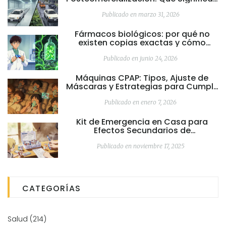
Estos Efectos Secundarios en el
Etiquetado
Publicado en marzo 31, 2026
Fármacos biológicos: por qué no
existen copias exactas y cómo
funcionan los biosimilares
Publicado en junio 24, 2026
Máquinas CPAP: Tipos, Ajuste de
Máscaras y Estrategias para Cumplir
con el Tratamiento
Publicado en enero 7, 2026
Kit de Emergencia en Casa para
Efectos Secundarios de
Medicamentos: Qué Incluir
Publicado en noviembre 17, 2025
CATEGORÍAS
Salud
(214)