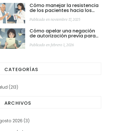
Cómo manejar la resistencia
de los pacientes hacia los
medicamentos genéricos:
estrategias de comunicación
Publicado en noviembre 17, 2025
efectivas
Cómo apelar una negación
de autorización previa para
tu medicación
Publicado en febrero 1, 2026
CATEGORÍAS
alud
(213)
ARCHIVOS
gosto 2026
(3)