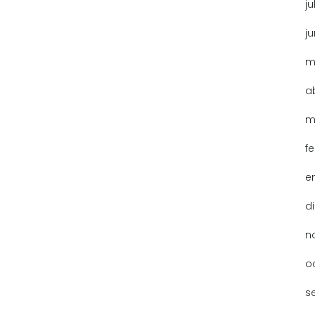
ju
j
m
a
m
f
e
d
n
o
s