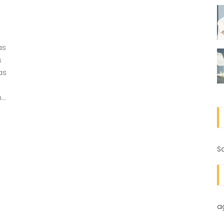
as
s
as
no
S
a