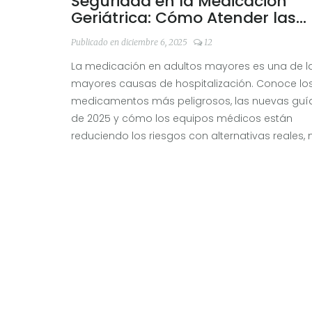
Seguridad en la Medicación
Geriátrica: Cómo Atender las
Necesidades Reales de los
Publicado en diciembre 6, 2025
12
Pacientes Mayores
La medicación en adultos mayores es una de l
mayores causas de hospitalización. Conoce lo
medicamentos más peligrosos, las nuevas guí
de 2025 y cómo los equipos médicos están
reduciendo los riesgos con alternativas reales, 
solo eliminando fármacos.