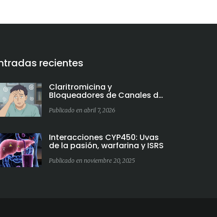
ntradas recientes
Claritromicina y
Bloqueadores de Canales de
Calcio: Riesgo de Hipotensión
y Cómo Evitarlo
Publicado en abril 7, 2026
Interacciones CYP450: Uvas
de la pasión, warfarina y ISRS
Publicado en noviembre 20, 2025