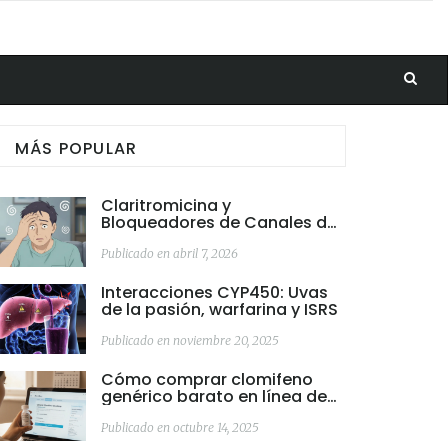
MÁS POPULAR
Claritromicina y
Bloqueadores de Canales de
Calcio: Riesgo de Hipotensión
y Cómo Evitarlo
Publicado en abril 7, 2026
Interacciones CYP450: Uvas
de la pasión, warfarina y ISRS
Publicado en noviembre 20, 2025
Cómo comprar clomifeno
genérico barato en línea de
forma segura
Publicado en octubre 14, 2025