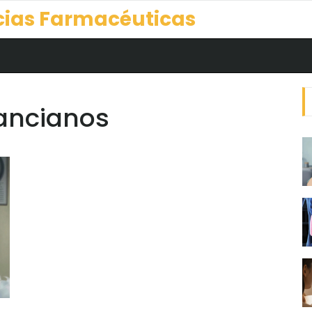
cias Farmacéuticas
 ancianos