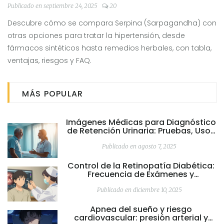
completa
Publicado en septiembre 24, 2025
20
Descubre cómo se compara Serpina (Sarpagandha) con
otras opciones para tratar la hipertensión, desde
fármacos sintéticos hasta remedios herbales, con tabla,
ventajas, riesgos y FAQ.
MÁS POPULAR
Imágenes Médicas para Diagnóstico
de Retención Urinaria: Pruebas, Usos
y Consejos
Publicado en agosto 7, 2025
Control de la Retinopatía Diabética:
Frecuencia de Exámenes y
Teleoftalmología
Publicado en diciembre 10, 2025
Apnea del sueño y riesgo
cardiovascular: presión arterial y