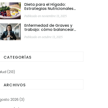
Dieta para el Hígado:
Estrategias Nutricionales
Comprobadas para
Enfermedades Hepáticas
Publicado en noviembre 13, 2025
Enfermedad de Graves y
trabajo: cómo balancear
salud y carrera
Publicado en octubre 13, 2025
CATEGORÍAS
alud
(213)
ARCHIVOS
gosto 2026
(3)