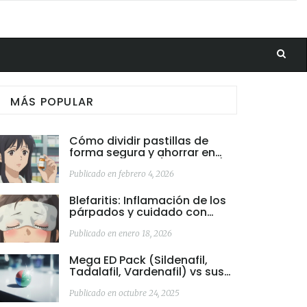
MÁS POPULAR
Cómo dividir pastillas de
forma segura y ahorrar en
medicamentos (Guía 2026)
Publicado en febrero 4, 2026
Blefaritis: Inflamación de los
párpados y cuidado con
compresas tibias
Publicado en enero 18, 2026
Mega ED Pack (Sildenafil,
Tadalafil, Vardenafil) vs sus
principales alternativas:
comparativa completa
Publicado en octubre 24, 2025