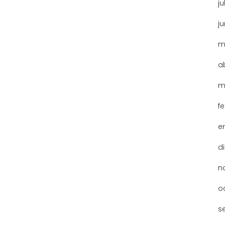
ju
j
m
a
m
f
e
d
n
o
s