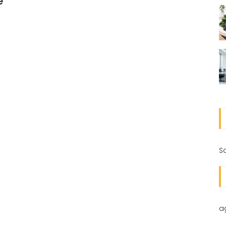
e
S
a