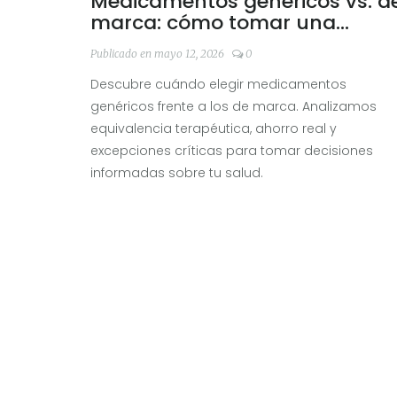
Medicamentos genéricos vs. d
marca: cómo tomar una
decisión informada
Publicado en mayo 12, 2026
0
Descubre cuándo elegir medicamentos
genéricos frente a los de marca. Analizamos
equivalencia terapéutica, ahorro real y
excepciones críticas para tomar decisiones
informadas sobre tu salud.