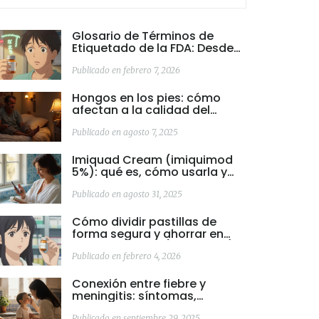
Glosario de Términos de
Etiquetado de la FDA: Desde
Contraindicación hasta
Precaución
Publicado en febrero 7, 2026
Hongos en los pies: cómo
afectan a la calidad del
sueño y qué hacer
Publicado en agosto 7, 2025
Imiquad Cream (imiquimod
5%): qué es, cómo usarla y
dónde encontrar su ficha
oficial en España
Publicado en agosto 31, 2025
Cómo dividir pastillas de
forma segura y ahorrar en
medicamentos (Guía 2026)
Publicado en febrero 4, 2026
Conexión entre fiebre y
meningitis: síntomas,
diagnóstico y cuándo actuar
Publicado en septiembre 29, 2025