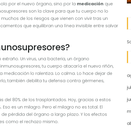
olo por el nuevo órgano, sino por la
medicación
que
unosupresores son la clave para que tu cuerpo no lo
muchos de los riesgos que vienen con vivir tras un
icamentos que equilibran una línea invisible entre salvar
S
munosupresores?
extraño. Un virus, una bacteria, un órgano
n inmunosupresores, tu cuerpo atacaría el nuevo riñón,
a medicación lo ralentiza. Lo calma. Lo hace dejar de
a
lo, también debilita tu defensa contra gérmenes,
ju
j
s del 80% de los trasplantados. Hoy, gracias a estos
Eso es un milagro. Pero el milagro no es total. El
m
 de pérdida del órgano a largo plazo. Y los efectos
les como el rechazo mismo.
a