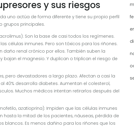
presores y sus riesgos
m
a uno actúa de forma diferente y tiene su propio perfil
f
o grupos principales.
e
tacrolimus): Son la base de casi todos los regímenes.
d
as células inmunes. Pero son tóxicos para los riñones.
an daño renal crónico por ellos. También suben la
n
y bajan el magnesio. Y duplican o triplican el riesgo de
o
s, pero devastadores a largo plazo. Afectan a casi la
s
 al 40% desarrolla diabetes. Aumentan el colesterol,
úsculos. Muchos médicos intentan retirarlos después del
ofetilo, azatioprina): Impiden que las células inmunes
en hasta la mitad de los pacientes, náuseas, pérdida de
los blancos. Es menos dañino para los riñones que los