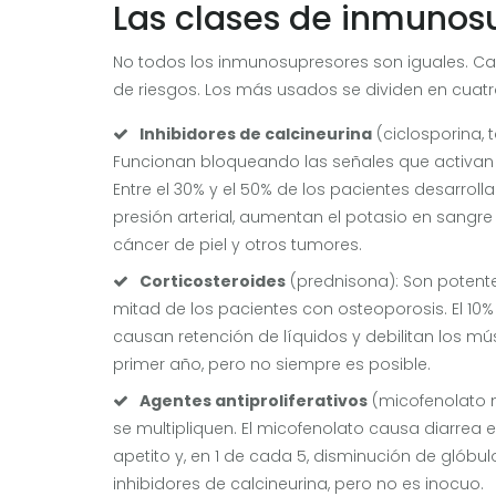
Las clases de inmunosu
No todos los inmunosupresores son iguales. Cad
de riesgos. Los más usados se dividen en cuatr
Inhibidores de calcineurina
(ciclosporina, 
Funcionan bloqueando las señales que activan l
Entre el 30% y el 50% de los pacientes desarroll
presión arterial, aumentan el potasio en sangre 
cáncer de piel y otros tumores.
Corticosteroides
(prednisona): Son potente
mitad de los pacientes con osteoporosis. El 10%
causan retención de líquidos y debilitan los m
primer año, pero no siempre es posible.
Agentes antiproliferativos
(micofenolato m
se multipliquen. El micofenolato causa diarrea 
apetito y, en 1 de cada 5, disminución de glóbu
inhibidores de calcineurina, pero no es inocuo.