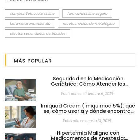
comprar Betnovate online
farmacia online segura
betametasona valerato
receta médica dermatológica
efectos secundarios corticoides
MÁS POPULAR
Seguridad en la Medicación
Geriátrica: Cómo Atender las
Necesidades Reales de los Pacientes
Mayores
Publicado en diciembre 6, 2025
Imiquad Cream (imiquimod 5%): qué
es, cómo usarla y dónde encontrar
su ficha oficial en España
Publicado en agosto 31, 2025
Hipertermia Maligna con
Medicamentos de Anestesia: