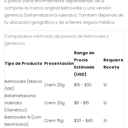
El precio varía enormemente dependiendo de si
compras la marca original Betnovate o una versión
genérica (betametasona valerato). También depende de
tu ubicación geográfica y de si tienes seguro médico.
Comparativa estimada de precios de Betnovate y
genéricos
Rango de
Precio
Requiere
Tipo de Producto
Presentación
Estimado
Receta
(USD)
Betnovate (Marca
Crem 20g
$15 - $30
Sí
GSK)
Betametasona
Valerato
Crem 20g
$8 - $15
Sí
(Genérico)
Betnovate-N (con
Crem 15g
$20 - $40
Sí
Neomicina)