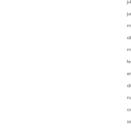
ju
j
m
a
m
f
e
d
n
o
s