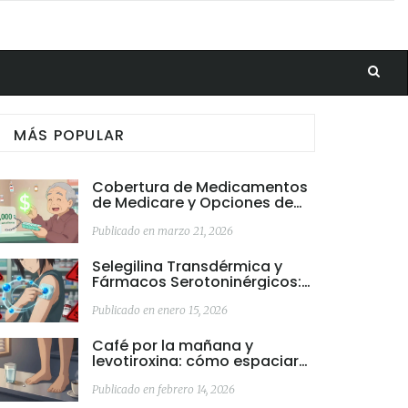
MÁS POPULAR
Cobertura de Medicamentos
de Medicare y Opciones de
Ayuda para Costos en 2025-
2026
Publicado en marzo 21, 2026
Selegilina Transdérmica y
Fármacos Serotoninérgicos:
Cómo Evitar Interacciones
Peligrosas
Publicado en enero 15, 2026
Café por la mañana y
levotiroxina: cómo espaciar
las dosis para una mejor
absorción
Publicado en febrero 14, 2026