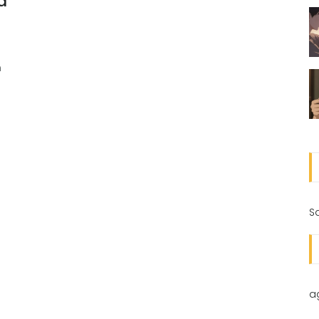
a
n
S
a