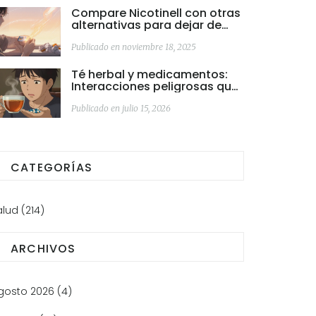
Compare Nicotinell con otras
alternativas para dejar de
fumar
Publicado en noviembre 18, 2025
Té herbal y medicamentos:
Interacciones peligrosas que
debes revisar
Publicado en julio 15, 2026
CATEGORÍAS
alud
(214)
ARCHIVOS
gosto 2026
(4)