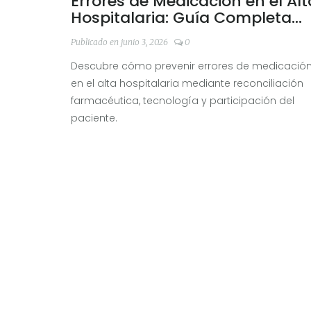
Errores de Medicación en el Alt
Hospitalaria: Guía Completa
para Prevenir Riesgos
Publicado en junio 3, 2026
0
Descubre cómo prevenir errores de medicació
en el alta hospitalaria mediante reconciliación
farmacéutica, tecnología y participación del
paciente.