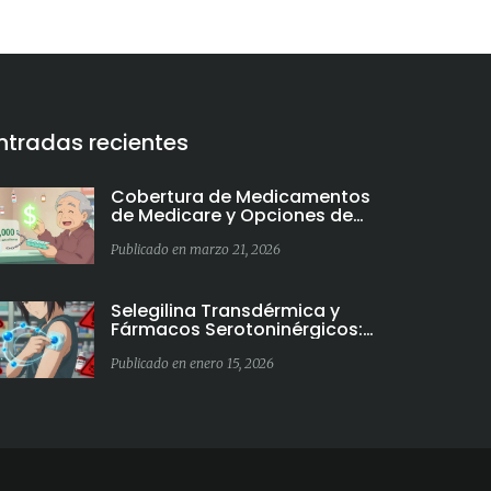
ntradas recientes
Cobertura de Medicamentos
de Medicare y Opciones de
Ayuda para Costos en 2025-
2026
Publicado en marzo 21, 2026
Selegilina Transdérmica y
Fármacos Serotoninérgicos:
Cómo Evitar Interacciones
Peligrosas
Publicado en enero 15, 2026