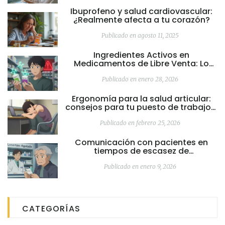
Ibuprofeno y salud cardiovascular:
¿Realmente afecta a tu corazón?
Publicado en agosto 11, 2025
Ingredientes Activos en
Medicamentos de Libre Venta: Lo
Que Debes Saber Como Comprador
Publicado en enero 28, 2026
Ergonomía para la salud articular:
consejos para tu puesto de trabajo y
postura
Publicado en febrero 25, 2026
Comunicación con pacientes en
tiempos de escasez de
medicamentos: responsabilidades
del proveedor
Publicado en enero 9, 2026
CATEGORÍAS