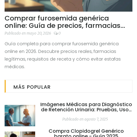
Comprar furosemida genérica
online: Guía de precios, farmacias
legítimas y requisitos de receta en
Publicado en mayo 20, 2026
0
2026
Guía completa para comprar furosemida genérica
online en 2026. Descubre precios reales, farmacias
legítimas, requisitos de receta y cómo evitar estafas
médicas.
MÁS POPULAR
Imágenes Médicas para Diagnóstico
de Retención Urinaria: Pruebas, Usos
y Consejos
Publicado en agosto 7, 2025
Compra Clopidogrel Genérico
barato online - Guía 2025