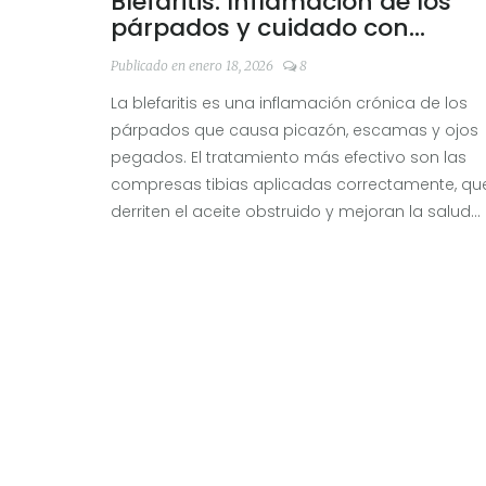
Blefaritis: Inflamación de los
párpados y cuidado con
compresas tibias
Publicado en enero 18, 2026
8
La blefaritis es una inflamación crónica de los
párpados que causa picazón, escamas y ojos
pegados. El tratamiento más efectivo son las
compresas tibias aplicadas correctamente, qu
derriten el aceite obstruido y mejoran la salud
ocular sin medicamentos.