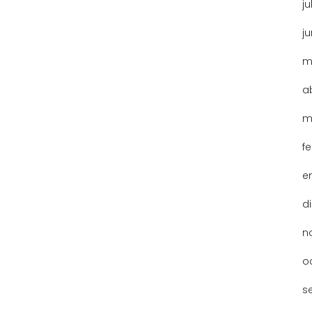
ju
j
m
a
m
f
e
d
n
o
s