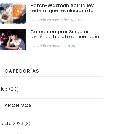
Hatch-Waxman Act: la ley
federal que revolucionó la
aprobación de genéricos en
EE.UU.
Publicado en noviembre 19, 2025
Cómo comprar Singulair
genérico barato online: guía
segura y legal
Publicado en mayo 13, 2026
CATEGORÍAS
alud
(213)
ARCHIVOS
gosto 2026
(3)