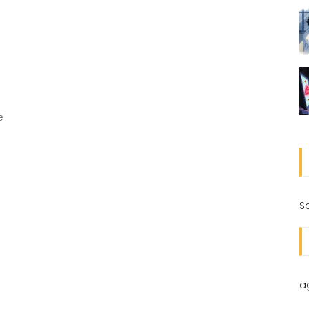
e
S
a