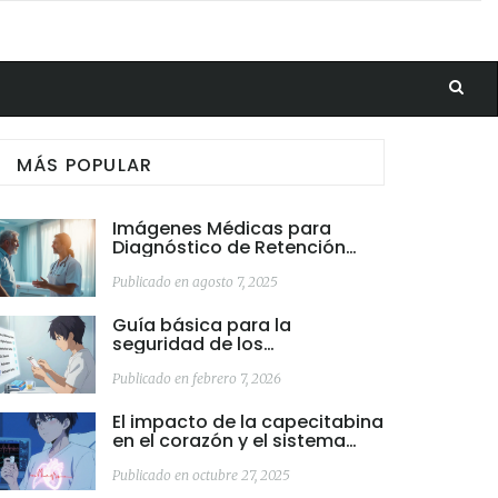
MÁS POPULAR
Imágenes Médicas para
Diagnóstico de Retención
Urinaria: Pruebas, Usos y
Consejos
Publicado en agosto 7, 2025
Guía básica para la
seguridad de los
medicamentos para
pacientes nuevos
Publicado en febrero 7, 2026
El impacto de la capecitabina
en el corazón y el sistema
cardiovascular
Publicado en octubre 27, 2025