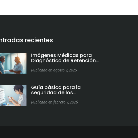
ntradas recientes
Imágenes Médicas para
Diagnóstico de Retención
Urinaria: Pruebas, Usos y
Consejos
Publicado en agosto 7, 2025
Guía básica para la
seguridad de los
medicamentos para
pacientes nuevos
Publicado en febrero 7, 2026