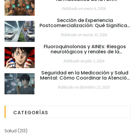
Herramientas móviles para
información sobre efectos
Publicado en enero 6, 2026
secundarios
Sección de Experiencia
Postcomercialización: Qué Significan
Estos Efectos Secundarios en el
Etiquetado
Publicado en marzo 31, 2026
Fluoroquinolonas y AINEs: Riesgos
neurológicos y renales de la
combinación
Publicado en julio 3, 2026
Seguridad en la Medicación y Salud
Mental: Cómo Coordinar la Atención
para Evitar Riesgos
Publicado en diciembre 23, 2025
CATEGORÍAS
Salud
(213)