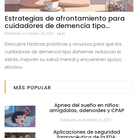
Estrategias de afrontamiento para
cuidadores de demencia tipo
Alzheimer
Publicado en octubre 20, 2025
14
Descubre tácticas prácticas y recursos para que los
cuidadores de demencia tipo Alzheimer reduzcan el
estrés, mejoren su salud mental y encuentren apoyo
efectivo.
MÁS POPULAR
Apnea del sueño en niños:
amígdalas, adenoides y CPAP
Publicado en diciembre 8, 2025
Aplicaciones de seguridad
farmacéutica de la FDA: