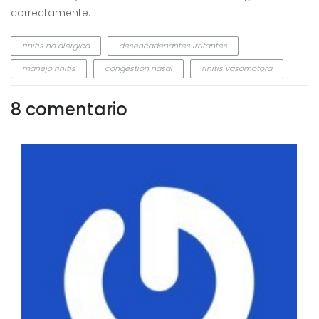
correctamente.
rinitis no alérgica
desencadenantes irritantes
manejo rinitis
congestión nasal
rinitis vasomotora
8 comentario