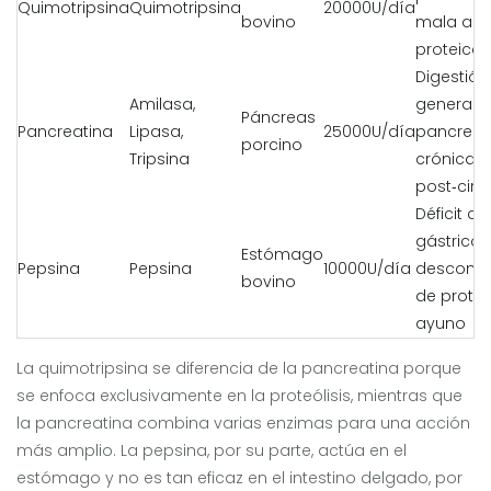
Quimotripsina
Quimotripsina
20000U/día
bovino
mala abs
proteica
Digestión
Amilasa,
general,
Páncreas
Pancreatina
Lipasa,
25000U/día
pancreati
porcino
Tripsina
crónica,
post‑ciru
Déficit d
gástrico,
Estómago
Pepsina
Pepsina
10000U/día
descomp
bovino
de prote
ayuno
La quimotripsina se diferencia de la pancreatina porque
se enfoca exclusivamente en la proteólisis, mientras que
la pancreatina combina varias enzimas para una acción
más amplio. La pepsina, por su parte, actúa en el
estómago y no es tan eficaz en el intestino delgado, por