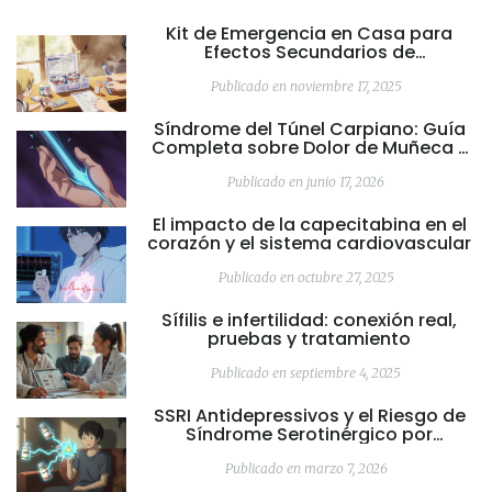
Kit de Emergencia en Casa para
Efectos Secundarios de
Medicamentos: Qué Incluir
Publicado en noviembre 17, 2025
Síndrome del Túnel Carpiano: Guía
Completa sobre Dolor de Muñeca y
Descompresión Nerviosa
Publicado en junio 17, 2026
El impacto de la capecitabina en el
corazón y el sistema cardiovascular
Publicado en octubre 27, 2025
Sífilis e infertilidad: conexión real,
pruebas y tratamiento
Publicado en septiembre 4, 2025
SSRI Antidepressivos y el Riesgo de
Síndrome Serotinérgico por
Interacciones Farmacológicas
Publicado en marzo 7, 2026