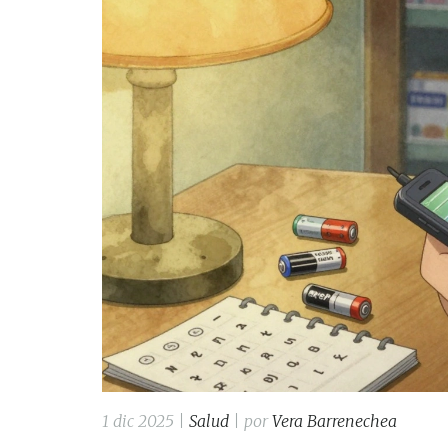
1 dic 2025 |
Salud
| por
Vera Barrenechea