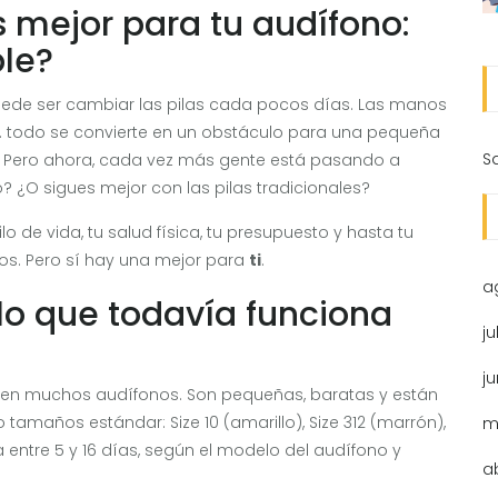
s mejor para tu audífono:
le?
puede ser cambiar las pilas cada pocos días. Las manos
o... todo se convierte en un obstáculo para una pequeña
S
. Pero ahora, cada vez más gente está pasando a
? ¿O sigues mejor con las pilas tradicionales?
o de vida, tu salud física, tu presupuesto y hasta tu
dos. Pero sí hay una mejor para
ti
.
a
 lo que todavía funciona
ju
j
ar en muchos audífonos. Son pequeñas, baratas y están
 tamaños estándar: Size 10 (amarillo), Size 312 (marrón),
m
ra entre 5 y 16 días, según el modelo del audífono y
a