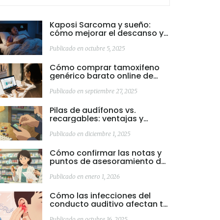
Kaposi Sarcoma y sueño:
cómo mejorar el descanso y
la recuperación
Publicado en octubre 5, 2025
Cómo comprar tamoxifeno
genérico barato online de
forma segura
Publicado en septiembre 27, 2025
Pilas de audífonos vs.
recargables: ventajas y
desventajas reales
Publicado en diciembre 1, 2025
Cómo confirmar las notas y
puntos de asesoramiento del
farmacéutico después de
recoger tu medicina
Publicado en enero 1, 2026
Cómo las infecciones del
conducto auditivo afectan tu
salud mental
Publicado en octubre 16, 2025