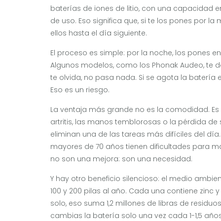
baterías de iones de litio, con una capacidad e
de uso. Eso significa que, si te los pones por l
ellos hasta el día siguiente.
El proceso es simple: por la noche, los pones en 
Algunos modelos, como los Phonak Audeo, te da
te olvida, no pasa nada. Si se agota la batería 
Eso es un riesgo.
La ventaja más grande no es la comodidad. Es
artritis, las manos temblorosas o la pérdida de
eliminan una de las tareas más difíciles del día.
mayores de 70 años tienen dificultades para ma
no son una mejora: son una necesidad.
Y hay otro beneficio silencioso: el medio ambie
100 y 200 pilas al año. Cada una contiene zinc y
solo, eso suma 1,2 millones de libras de residu
cambias la batería solo una vez cada 1-1,5 años