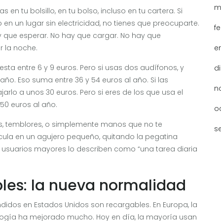
m
 en tu bolsillo, en tu bolso, incluso en tu cartera. Si
o en un lugar sin electricidad, no tienes que preocuparte.
f
ay que esperar. No hay que cargar. No hay que
r la noche.
e
uesta entre 6 y 9 euros. Pero si usas dos audífonos, y
d
año. Eso suma entre 36 y 54 euros al año. Si las
n
lo a unos 30 euros. Pero si eres de los que usa el
150 euros al año.
o
itis, temblores, o simplemente manos que no te
s
cula en un agujero pequeño, quitando la pegatina
s usuarios mayores lo describen como “una tarea diaria
les: la nueva normalidad
didos en Estados Unidos son recargables. En Europa, la
cnología ha mejorado mucho. Hoy en día, la mayoría usan