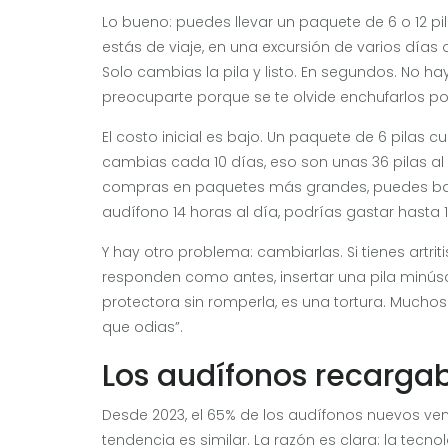
Lo bueno: puedes llevar un paquete de 6 o 12 pilas
estás de viaje, en una excursión de varios días 
Solo cambias la pila y listo. En segundos. No h
preocuparte porque se te olvide enchufarlos po
El costo inicial es bajo. Un paquete de 6 pilas c
cambias cada 10 días, eso son unas 36 pilas al 
compras en paquetes más grandes, puedes bajar
audífono 14 horas al día, podrías gastar hasta 
Y hay otro problema: cambiarlas. Si tienes artr
responden como antes, insertar una pila minús
protectora sin romperla, es una tortura. Mucho
que odias”.
Los audífonos recargab
Desde 2023, el 65% de los audífonos nuevos ven
tendencia es similar. La razón es clara: la te