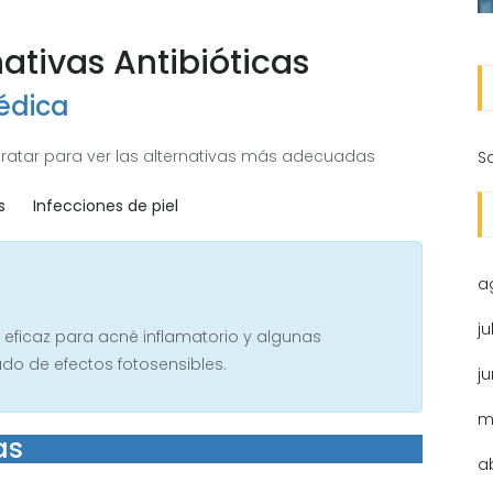
ativas Antibióticas
édica
ratar para ver las alternativas más adecuadas
S
s
Infecciones de piel
a
ju
as, eficaz para acné inflamatorio y algunas
ado de efectos fotosensibles.
j
m
as
a