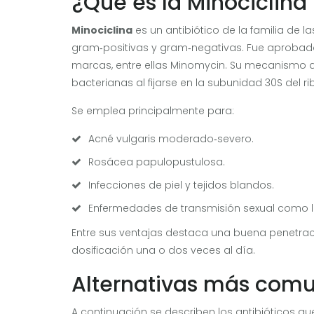
¿Qué es la Minociclin
Minociclina
es
un antibiótico de la familia de la
gram‑positivas y gram‑negativas. Fue aprobado 
marcas, entre ellas Minomycin.
Su mecanismo de 
bacterianas al fijarse en la subunidad 30S del 
Se emplea principalmente para:
Acné vulgaris moderado‑severo.
Rosácea papulopustulosa.
Infecciones de piel y tejidos blandos.
Enfermedades de transmisión sexual como l
Entre sus ventajas destaca una buena penetra
dosificación una o dos veces al día.
Alternativas más com
A continuación se describen los antibióticos qu