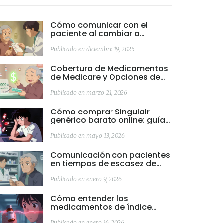
Cómo comunicar con el
paciente al cambiar a
genéricos de medicamentos
de índice terapéutico
Publicado en diciembre 19, 2025
estrecho
Cobertura de Medicamentos
de Medicare y Opciones de
Ayuda para Costos en 2025-
2026
Publicado en marzo 21, 2026
Cómo comprar Singulair
genérico barato online: guía
segura y legal
Publicado en mayo 13, 2026
Comunicación con pacientes
en tiempos de escasez de
medicamentos:
responsabilidades del
Publicado en enero 9, 2026
proveedor
Cómo entender los
medicamentos de índice
terapéutico estrecho y sus
Publicado en enero 16, 2026