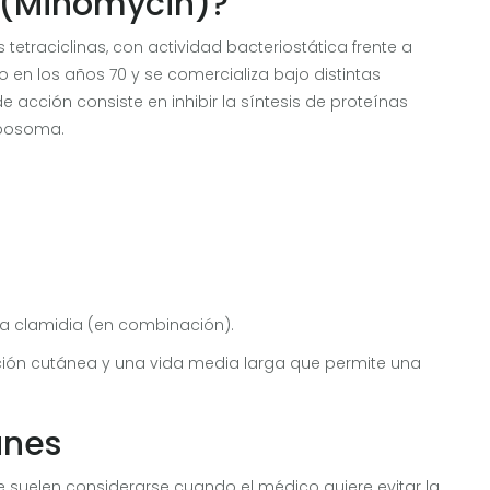
a (Minomycin)?
s tetraciclinas, con actividad bacteriostática frente a
en los años 70 y se comercializa bajo distintas
acción consiste en inhibir la síntesis de proteínas
ribosoma.
a clamidia (en combinación).
ción cutánea y una vida media larga que permite una
unes
e suelen considerarse cuando el médico quiere evitar la