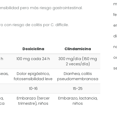
m
nsibilidad pero más riesgo gastrointestinal.
f
con riesgo de colitis por C. difficile.
e
d
n
Doxiciclina
Clindamicina
o
 h
100 mg cada 24 h
300 mg/día (150 mg
2 veces/día)
s
seas,
Dolor epigástrico,
Diarrhea, colitis
fotosensibilidad leve
pseudomembranosa
10-16
15-25
a,
Embarazo (tercer
Embarazo, lactancia,
ica
trimestre), niños
niños