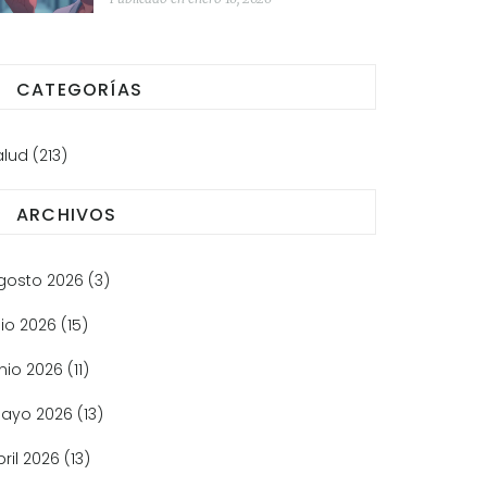
genéricos
CATEGORÍAS
alud
(213)
ARCHIVOS
gosto 2026
(3)
lio 2026
(15)
unio 2026
(11)
ayo 2026
(13)
bril 2026
(13)