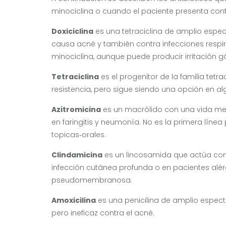
minociclina o cuando el paciente presenta cont
Doxiciclina
es
una tetraciclina de amplio espec
causa acné y también contra infecciones respir
minociclina, aunque puede producir irritación gá
Tetraciclina
es
el progenitor de la familia tetr
resistencia, pero sigue siendo una opción en a
Azitromicina
es
un macrólido con una vida med
en faringitis y neumonía.
No es la primera línea
topicas‑orales.
Clindamicina
es
un lincosamida que actúa con
infección cutánea profunda o en pacientes alérg
pseudomembranosa.
Amoxicilina
es
una penicilina de amplio espectro
pero ineficaz contra el acné.